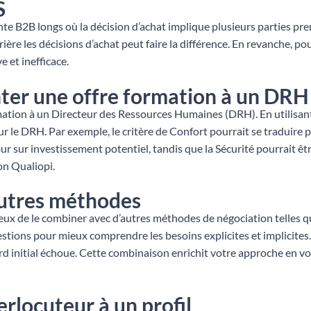
S
e B2B longs où la décision d’achat implique plusieurs parties pr
ère les décisions d’achat peut faire la différence. En revanche, p
 et inefficace.
nter une offre formation à un DRH
ation à un Directeur des Ressources Humaines (DRH). En utilisant
r le DRH. Par exemple, le critère de Confort pourrait se traduire pa
ur sur investissement potentiel, tandis que la Sécurité pourrait êt
on Qualiopi.
utres méthodes
cieux de le combiner avec d’autres méthodes de négociation telles
estions pour mieux comprendre les besoins explicites et implicite
ccord initial échoue. Cette combinaison enrichit votre approche en
terlocuteur à un profil