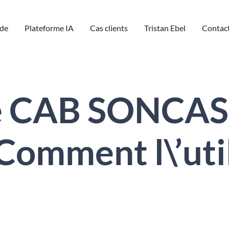
de
Plateforme IA
Cas clients
Tristan Ebel
Contac
e CAB SONCAS
omment l\’util