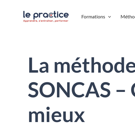
Aller
au
Formations
Métho
contenu
La méthod
SONCAS – C
mieux