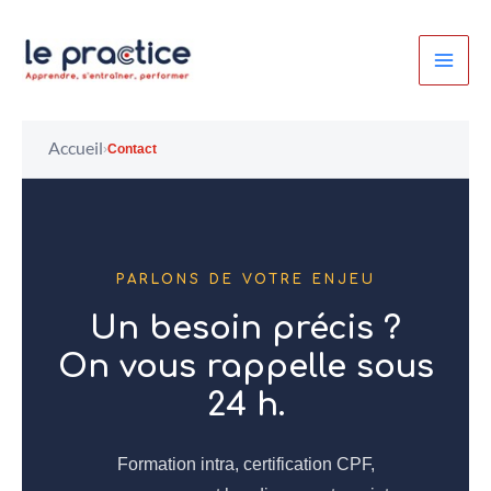
Aller
au
contenu
Accueil
›
Contact
PARLONS DE VOTRE ENJEU
Un besoin précis ?
On vous rappelle sous
24 h.
Formation intra, certification CPF,