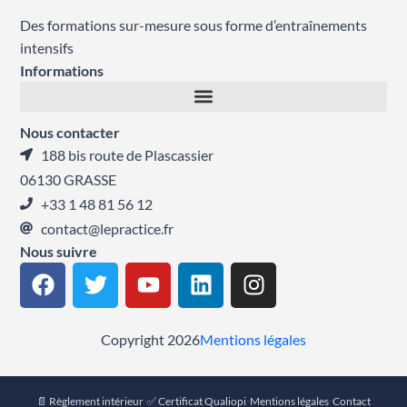
Des formations sur-mesure sous forme d’entraînements
intensifs
Informations
Nous contacter
188 bis route de Plascassier
06130 GRASSE
+33 1 48 81 56 12
contact@lepractice.fr
Nous suivre
F
T
Y
L
I
a
w
o
i
n
c
i
u
n
s
e
t
t
k
t
Copyright 2026
Mentions légales
b
t
u
e
a
o
e
b
d
g
📄 Règlement intérieur
·
✅ Certificat Qualiopi
·
Mentions légales
·
Contact