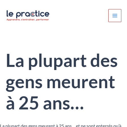
Aller
au
contenu
La plupart des
gens meurent
à 25 ans…
La plupart des gens meurent à 25 ans… et ne sont enterrés qu’à