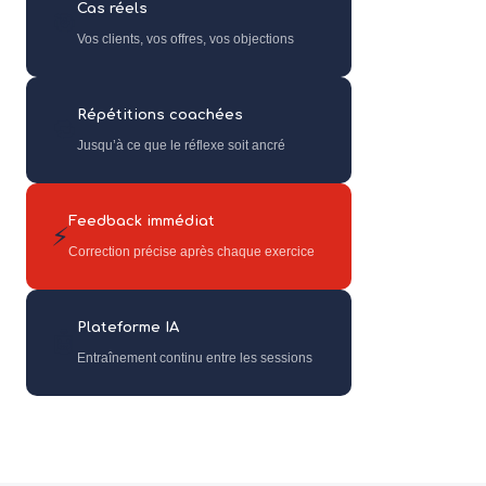
Cas réels
🎯
Vos clients, vos offres, vos objections
Répétitions coachées
🔁
Jusqu’à ce que le réflexe soit ancré
Feedback immédiat
⚡
Correction précise après chaque exercice
Plateforme IA
🤖
Entraînement continu entre les sessions