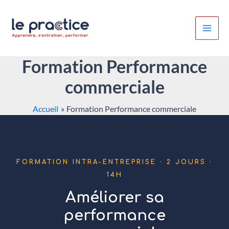
Aller
au
contenu
Formation Performance
commerciale
Accueil
Formation Performance commerciale
FORMATION INTRA-ENTREPRISE · 2 JOURS ·
14H
Améliorer sa
performance