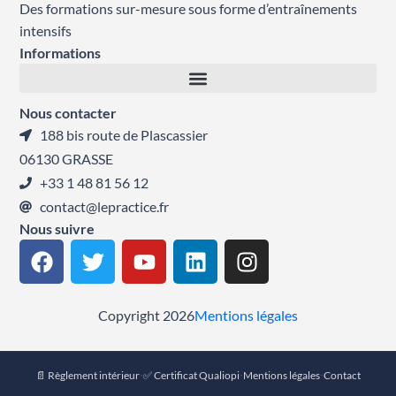
Des formations sur-mesure sous forme d’entraînements
intensifs
Informations
Nous contacter
188 bis route de Plascassier
06130 GRASSE
+33 1 48 81 56 12
contact@lepractice.fr
Nous suivre
F
T
Y
L
I
a
w
o
i
n
c
i
u
n
s
e
t
t
k
t
Copyright 2026
Mentions légales
b
t
u
e
a
o
e
b
d
g
📄 Règlement intérieur
·
✅ Certificat Qualiopi
·
Mentions légales
·
Contact
o
r
e
i
r