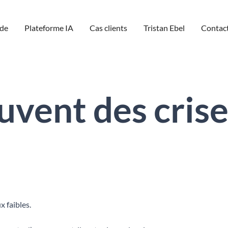
de
Plateforme IA
Cas clients
Tristan Ebel
Contac
uvent des crise
x faibles.