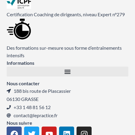
Certification Coaching de dirigeants, niveau Expert n°279
Des formations sur-mesure sous forme d’entraînements
intensifs
Informations
Nous contacter
188 bis route de Plascassier
06130 GRASSE
+33 1 48 81 56 12
contact@lepractice.fr
Nous suivre
F
T
Y
L
I