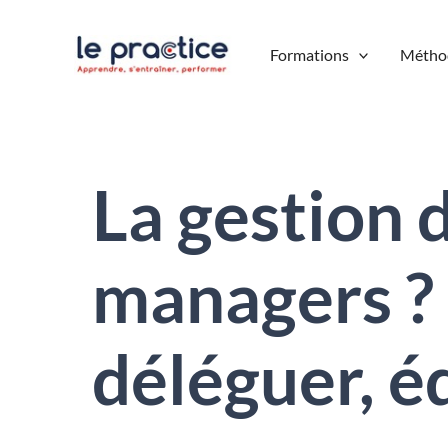
Aller
au
Formations
Métho
contenu
La gestion 
managers ?
déléguer, é