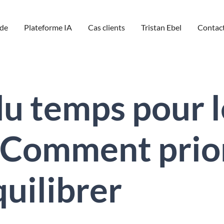
de
Plateforme IA
Cas clients
Tristan Ebel
Contac
du temps pour l
 Comment prior
quilibrer