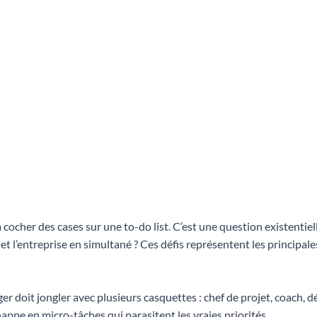
cocher des cases sur une to-do list. C’est une question existentie
t l’entreprise en simultané ? Ces défis représentent les principale
r doit jongler avec plusieurs casquettes : chef de projet, coach,
chappe en micro-tâches qui parasitent les vraies priorités.