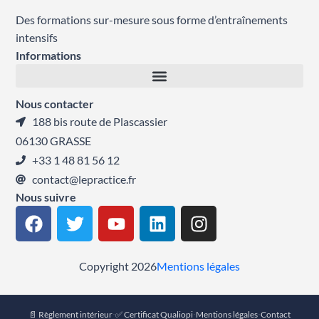
Des formations sur-mesure sous forme d’entraînements
intensifs
Informations
Nous contacter
188 bis route de Plascassier
06130 GRASSE
+33 1 48 81 56 12
contact@lepractice.fr
Nous suivre
F
T
Y
L
I
a
w
o
i
n
c
i
u
n
s
e
t
t
k
t
Copyright 2026
Mentions légales
b
t
u
e
a
o
e
b
d
g
📄 Règlement intérieur
·
✅ Certificat Qualiopi
·
Mentions légales
·
Contact