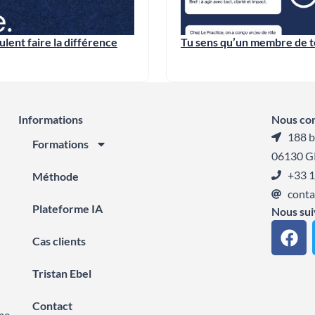
ulent faire la différence
Tu sens qu’un membre de 
Informations
Nous co
188 b
Formations
06130 G
+33 1
Méthode
conta
Plateforme IA
Nous sui
F
Cas clients
a
c
Tristan Ebel
e
b
Contact
me