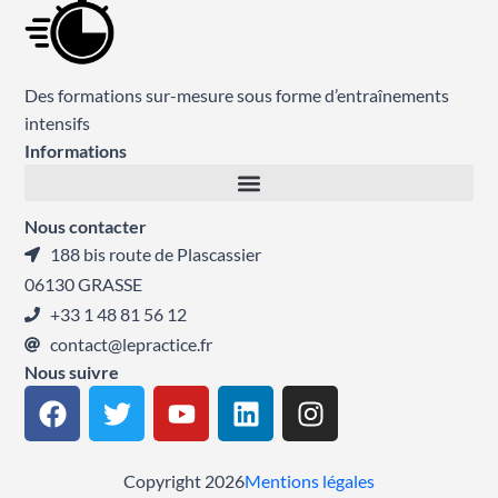
Des formations sur-mesure sous forme d’entraînements
intensifs
Informations
Nous contacter
188 bis route de Plascassier
06130 GRASSE
+33 1 48 81 56 12
contact@lepractice.fr
Nous suivre
F
T
Y
L
I
a
w
o
i
n
c
i
u
n
s
e
t
t
k
t
Copyright 2026
Mentions légales