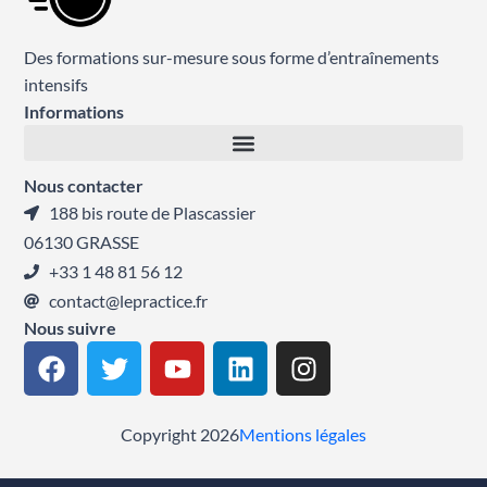
Des formations sur-mesure sous forme d’entraînements
intensifs
Informations
Nous contacter
188 bis route de Plascassier
06130 GRASSE
+33 1 48 81 56 12
contact@lepractice.fr
Nous suivre
F
T
Y
L
I
a
w
o
i
n
c
i
u
n
s
e
t
t
k
t
Copyright 2026
Mentions légales
b
t
u
e
a