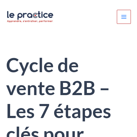
Aller
au
contenu
Cycle de
vente B2B –
Les 7 étapes
clés pour