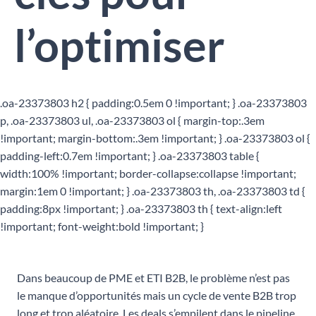
l’optimiser
.oa-23373803 h2 { padding:0.5em 0 !important; } .oa-23373803
p, .oa-23373803 ul, .oa-23373803 ol { margin-top:.3em
!important; margin-bottom:.3em !important; } .oa-23373803 ol {
padding-left:0.7em !important; } .oa-23373803 table {
width:100% !important; border-collapse:collapse !important;
margin:1em 0 !important; } .oa-23373803 th, .oa-23373803 td {
padding:8px !important; } .oa-23373803 th { text-align:left
!important; font-weight:bold !important; }
Dans beaucoup de PME et ETI B2B, le problème n’est pas
le manque d’opportunités mais un cycle de vente B2B trop
long et trop aléatoire. Les deals s’empilent dans le pipeline,