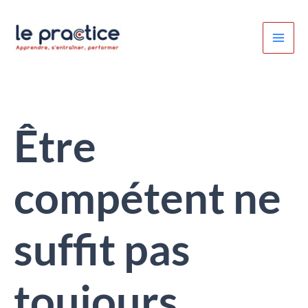
Aller
au
contenu
Être
compétent ne
suffit pas
toujours