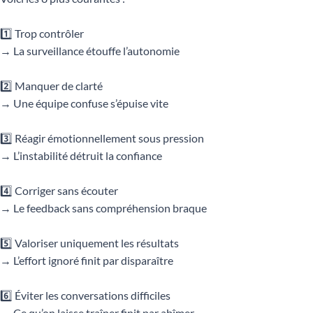
1️⃣ Trop contrôler
→ La surveillance étouffe l’autonomie
2️⃣ Manquer de clarté
→ Une équipe confuse s’épuise vite
3️⃣ Réagir émotionnellement sous pression
→ L’instabilité détruit la confiance
4️⃣ Corriger sans écouter
→ Le feedback sans compréhension braque
5️⃣ Valoriser uniquement les résultats
→ L’effort ignoré finit par disparaître
6️⃣ Éviter les conversations difficiles
→ Ce qu’on laisse traîner finit par abîmer