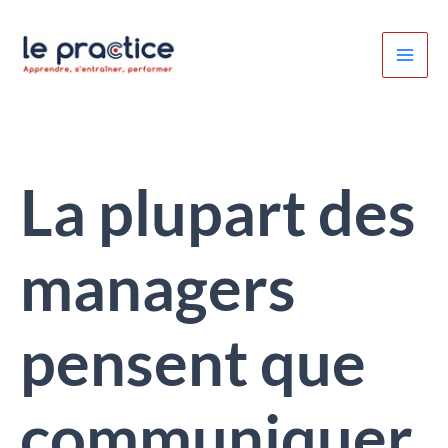
Aller
au
contenu
La plupart des
managers
pensent que
communiquer