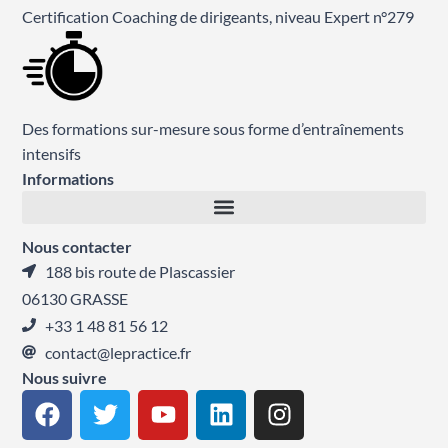
Certification Coaching de dirigeants, niveau Expert n°279
Des formations sur-mesure sous forme d’entraînements
intensifs
Informations
Nous contacter
188 bis route de Plascassier
06130 GRASSE
+33 1 48 81 56 12
contact@lepractice.fr
Nous suivre
F
T
Y
L
I
a
w
o
i
n