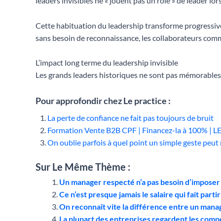
leaders invisibles ne « jouent pas un rôle » de leader l
Cette habituation du leadership transforme progressive
sans besoin de reconnaissance, les collaborateurs comme
L’impact long terme du leadership invisible
Les grands leaders historiques ne sont pas mémorables 
Pour approfondir chez Le practice :
La perte de confiance ne fait pas toujours de bruit
Formation Vente B2B CPF | Financez-la à 100% | 
On oublie parfois à quel point un simple geste pe
Sur Le Même Thème :
Un manager respecté n’a pas besoin d’imposer 
Ce n’est presque jamais le salaire qui fait partir
On reconnaît vite la différence entre un mana
La plupart des entreprises regardent les com