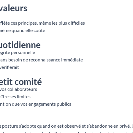
 valeurs
t
lète ces principes, même les plus difficiles
 même quand elle coûte
uotidienne
égrité personnelle
 sans besoin de reconnaissance immédiate
érifierait
etit comité
vos collaborateurs
ître ses limites
ention que vos engagements publics
ne posture s’adopte quand on est observé et s’abandonne en privé. U