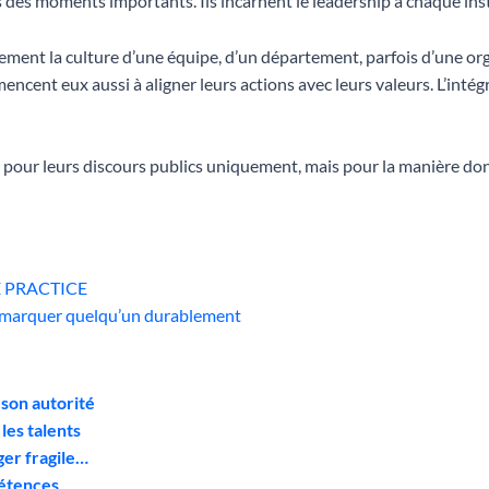
ors des moments importants. Ils incarnent le leadership à chaque ins
ment la culture d’une équipe, d’un département, parfois d’une org
ncent eux aussi à aligner leurs actions avec leurs valeurs. L’intég
pour leurs discours publics uniquement, mais pour la manière dont
LE PRACTICE
ut marquer quelqu’un durablement
son autorité
 les talents
ger fragile…
pétences