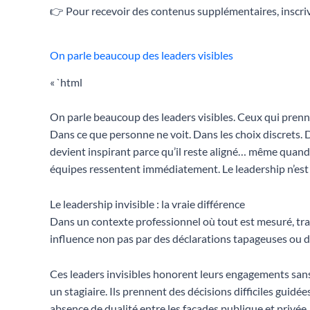
👉 Pour recevoir des contenus supplémentaires, inscriv
On parle beaucoup des leaders visibles
« `html
On parle beaucoup des leaders visibles. Ceux qui prennen
Dans ce que personne ne voit. Dans les choix discrets. D
devient inspirant parce qu’il reste aligné… même quand p
équipes ressentent immédiatement. Le leadership n’est 
Le leadership invisible : la vraie différence
Dans un contexte professionnel où tout est mesuré, tra
influence non pas par des déclarations tapageuses ou d
Ces leaders invisibles honorent leurs engagements sans 
un stagiaire. Ils prennent des décisions difficiles guid
absence de dualité entre les façades publique et privée