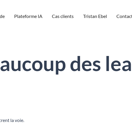
de
Plateforme IA
Cas clients
Tristan Ebel
Contac
aucoup des le
rent la voie.