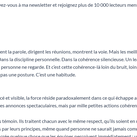
ez-vous à ma newsletter et rejoignez plus de 10 000 lecteurs mens
t la parole, dirigent les réunions, montrent la voie. Mais les meill
ans la discipline personnelle. Dans la cohérence silencieuse. Un lea
ersonne ne regarde. Et c’est cette cohérence-là loin du bruit, loin 
pas une posture. C’est une habitude.
cé et visible, la force réside paradoxalement dans ce qui échappe 
es annonces spectaculaires, mais par mille petites actions cohére
témoin. Ils traitent chacun avec le même respect, qu’ils soient en
ées par leurs principes, même quand personne ne saurait jamais comm
, crée quelque chose que les équipes perçoivent immédiatement : u