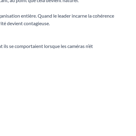
tant, au point que cela devient naturel.
anisation entière. Quand le leader incarne la cohérence
rité devient contagieuse.
 ils se comportaient lorsque les caméras n’ét