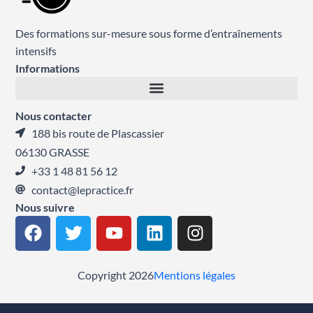
Des formations sur-mesure sous forme d’entraînements
intensifs
Informations
Nous contacter
188 bis route de Plascassier
06130 GRASSE
+33 1 48 81 56 12
contact@lepractice.fr
Nous suivre
F
T
Y
L
I
a
w
o
i
n
c
i
u
n
s
e
t
t
k
t
Copyright 2026
Mentions légales
b
t
u
e
a
o
e
b
d
g