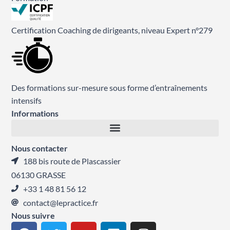
Certification Coaching de dirigeants, niveau Expert n°279
Des formations sur-mesure sous forme d’entraînements
intensifs
Informations
Nous contacter
188 bis route de Plascassier
06130 GRASSE
+33 1 48 81 56 12
contact@lepractice.fr
Nous suivre
F
T
Y
L
I