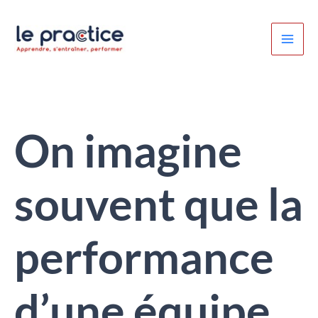
Aller
au
contenu
On imagine
souvent que la
performance
d’une équipe