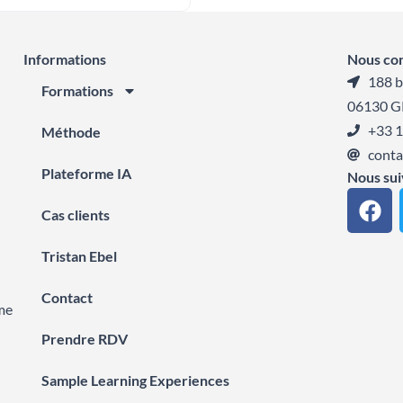
Informations
Nous co
188 b
Formations
06130 G
+33 1
Méthode
conta
Plateforme IA
Nous sui
F
Cas clients
a
c
Tristan Ebel
e
b
Contact
o
me
o
Prendre RDV
k
Sample Learning Experiences