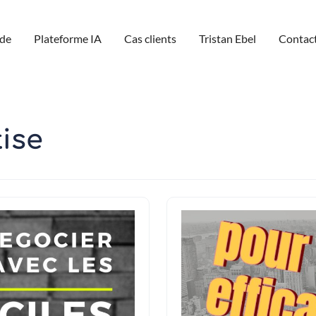
de
Plateforme IA
Cas clients
Tristan Ebel
Contac
tise