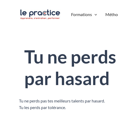
Aller
au
Formations
Métho
contenu
Tu ne perds
par hasard
Tu ne perds pas tes meilleurs talents par hasard.
Tu les perds par tolérance.