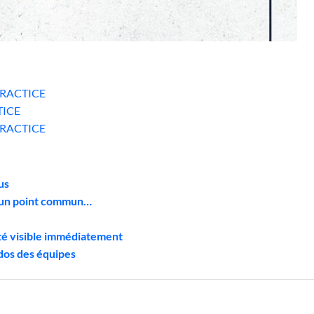
 PRACTICE
TICE
 PRACTICE
us
t un point commun…
té visible immédiatement
dos des équipes