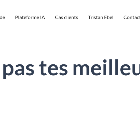
de
Plateforme IA
Cas clients
Tristan Ebel
Contac
 pas tes meilleu