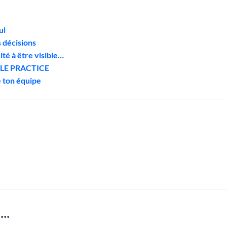
ul
s décisions
cité à être visible…
 – LE PRACTICE
e ton équipe
..