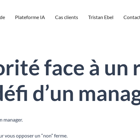
de
Plateforme IA
Cas clients
Tristan Ebel
Contac
rité face à un r
défi d’un mana
’un manager.
our vous opposer un “non” ferme.