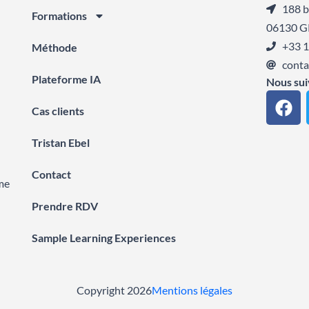
188 b
Formations
06130 G
+33 1
Méthode
conta
Plateforme IA
Nous sui
F
Cas clients
a
c
Tristan Ebel
e
b
Contact
o
me
o
Prendre RDV
k
Sample Learning Experiences
Copyright 2026
Mentions légales