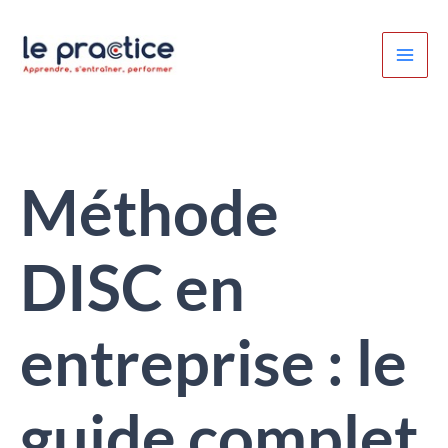
Aller
au
contenu
Méthode
DISC en
entreprise : le
guide complet