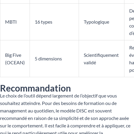
D
pe
MBTI
16 types
Typologique
co
d’
Re
Big Five
Scientifiquement
év
5 dimensions
(OCEAN)
validé
ha
po
Recommandation
Le choix de l’outil dépend largement de l’objectif que vous
souhaitez atteindre. Pour des besoins de formation ou de
management au quotidien, le modèle DISC est souvent
recommandé en raison de sa simplicité et de son approche axée
sur le comportement. Il est facile à comprendre et à appliquer, ce
qui le rend particulièrement utile pour améliorer la