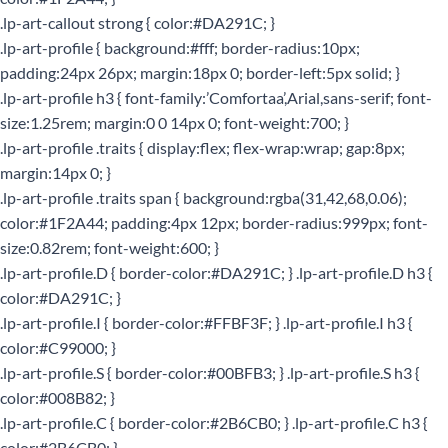
.lp-art-callout strong { color:#DA291C; }
.lp-art-profile { background:#fff; border-radius:10px;
padding:24px 26px; margin:18px 0; border-left:5px solid; }
.lp-art-profile h3 { font-family:’Comfortaa’,Arial,sans-serif; font-
size:1.25rem; margin:0 0 14px 0; font-weight:700; }
.lp-art-profile .traits { display:flex; flex-wrap:wrap; gap:8px;
margin:14px 0; }
.lp-art-profile .traits span { background:rgba(31,42,68,0.06);
color:#1F2A44; padding:4px 12px; border-radius:999px; font-
size:0.82rem; font-weight:600; }
.lp-art-profile.D { border-color:#DA291C; } .lp-art-profile.D h3 {
color:#DA291C; }
.lp-art-profile.I { border-color:#FFBF3F; } .lp-art-profile.I h3 {
color:#C99000; }
.lp-art-profile.S { border-color:#00BFB3; } .lp-art-profile.S h3 {
color:#008B82; }
.lp-art-profile.C { border-color:#2B6CB0; } .lp-art-profile.C h3 {
color:#2B6CB0; }