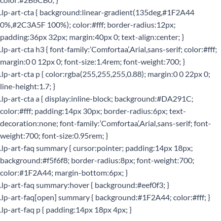
.lp-art-cta { background:linear-gradient(135deg,#1F2A44
0%,#2C3A5F 100%); color:#fff; border-radius:12px;
padding:36px 32px; margin:40px 0; text-align:center; }
.lp-art-cta h3 { font-family:’Comfortaa’,Arial,sans-serif; color:#fff;
margin:0 0 12px 0; font-size:1.4rem; font-weight:700; }
.lp-art-cta p { color:rgba(255,255,255,0.88); margin:0 0 22px 0;
line-height:1.7; }
.lp-art-cta a { display:inline-block; background:#DA291C;
color:#fff; padding:14px 30px; border-radius:6px; text-
decoration:none; font-family:’Comfortaa’,Arial,sans-serif; font-
weight:700; font-size:0.95rem; }
.lp-art-faq summary { cursor:pointer; padding:14px 18px;
background:#f5f6f8; border-radius:8px; font-weight:700;
color:#1F2A44; margin-bottom:6px; }
.lp-art-faq summary:hover { background:#eef0f3; }
.lp-art-faq[open] summary { background:#1F2A44; color:#fff; }
.lp-art-faq p { padding:14px 18px 4px; }