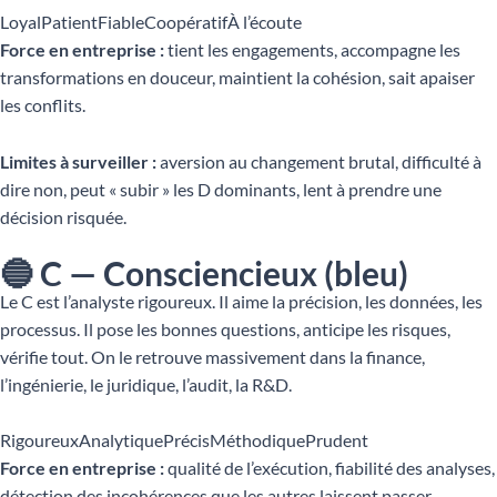
Loyal
Patient
Fiable
Coopératif
À l’écoute
Force en entreprise :
tient les engagements, accompagne les
transformations en douceur, maintient la cohésion, sait apaiser
les conflits.
Limites à surveiller :
aversion au changement brutal, difficulté à
dire non, peut « subir » les D dominants, lent à prendre une
décision risquée.
🔵 C — Consciencieux (bleu)
Le C est l’analyste rigoureux. Il aime la précision, les données, les
processus. Il pose les bonnes questions, anticipe les risques,
vérifie tout. On le retrouve massivement dans la finance,
l’ingénierie, le juridique, l’audit, la R&D.
Rigoureux
Analytique
Précis
Méthodique
Prudent
Force en entreprise :
qualité de l’exécution, fiabilité des analyses,
détection des incohérences que les autres laissent passer.