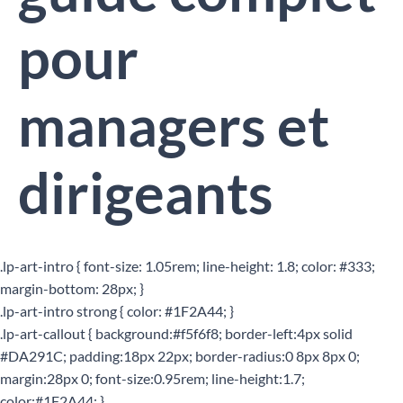
pour
managers et
dirigeants
.lp-art-intro { font-size: 1.05rem; line-height: 1.8; color: #333;
margin-bottom: 28px; }
.lp-art-intro strong { color: #1F2A44; }
.lp-art-callout { background:#f5f6f8; border-left:4px solid
#DA291C; padding:18px 22px; border-radius:0 8px 8px 0;
margin:28px 0; font-size:0.95rem; line-height:1.7;
color:#1F2A44; }