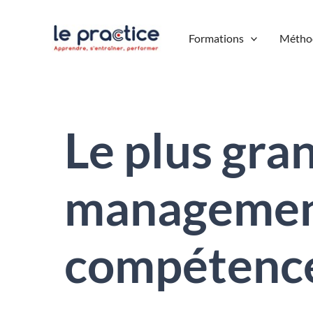
Aller
au
Formations
Métho
contenu
Le plus gra
management,
compétenc