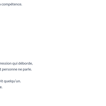
la compétence.
pression qui déborde,
t personne ne parle.
vit quelqu’un.
e.