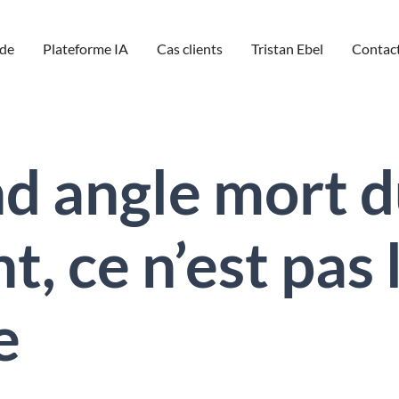
de
Plateforme IA
Cas clients
Tristan Ebel
Contac
nd angle mort 
 ce n’est pas 
e