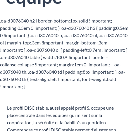
.oa-d3076040 h2 { border-bottom:1px solid !important;
padding:0.5em 0 !important; } .oa-d3076040 h3 { padding:0.5em
0 !important; } .oa-d3076040 p, .oa-d3076040 ul, .oa-d3076040
ol { margin-top:.3em !important; margin-bottom:.3em
!important; } .oa-d3076040 ol { padding-left:0.7em !important; }
.oa-d3076040 table { width:100% !important; border-
collapse:collapse !important; margin:1em 0 !important; } .oa-
d3076040 th, .oa-d3076040 td { padding:8px !important; } .oa-
d3076040 th { text-align:left !important; font-weight:bold
!important; }
Le profil DISC stable, aussi appelé profil S, occupe une
place centrale dans les équipes qui misent sur la
coopération, la sérénité et la fiabilité au quotidien.
Comprendre ce profil DISC stable permet d’ajuster son