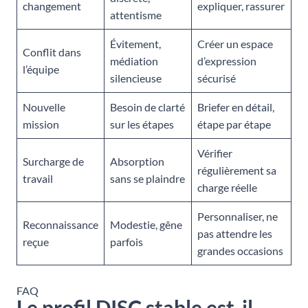
changement
expliquer, rassurer
attentisme
Évitement,
Créer un espace
Conflit dans
médiation
d’expression
l’équipe
silencieuse
sécurisé
Nouvelle
Besoin de clarté
Briefer en détail,
mission
sur les étapes
étape par étape
Vérifier
Surcharge de
Absorption
régulièrement sa
travail
sans se plaindre
charge réelle
Personnaliser, ne
Reconnaissance
Modestie, gêne
pas attendre les
reçue
parfois
grandes occasions
FAQ
Le profil DISC stable est-il