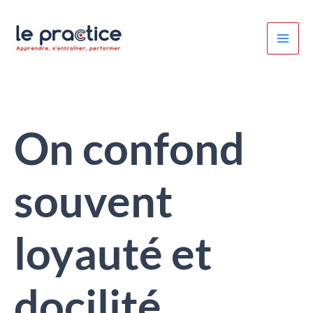
Aller
au
contenu
On confond
souvent
loyauté et
docilité