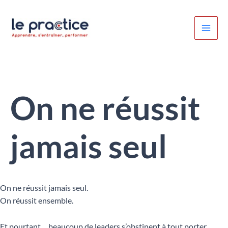
Aller
au
contenu
On ne réussit
jamais seul
On ne réussit jamais seul.
On réussit ensemble.
Et pourtant… beaucoup de leaders s’obstinent à tout porter.