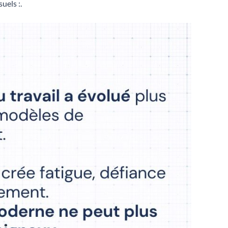
uels :.