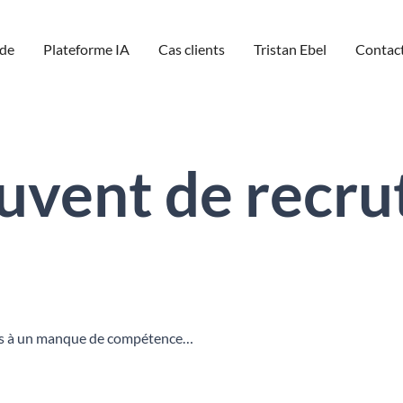
de
Plateforme IA
Cas clients
Tristan Ebel
Contac
ouvent de recr
 liés à un manque de compétence…