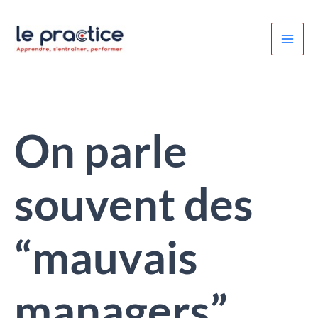
Aller
au
contenu
On parle
souvent des
“mauvais
managers”