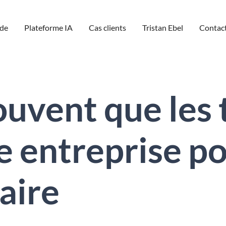
de
Plateforme IA
Cas clients
Tristan Ebel
Contac
uvent que les 
e entreprise p
aire