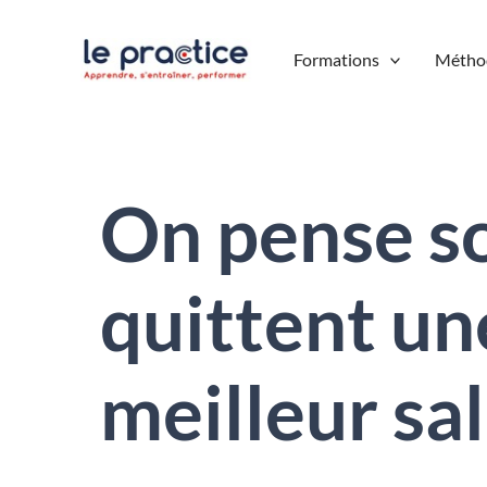
Aller
au
Formations
Métho
contenu
On pense so
quittent un
meilleur sal