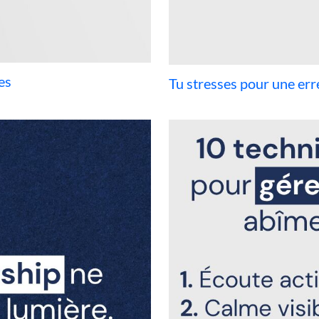
es
Tu stresses pour une err