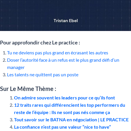
Pour approfondir chez Le practice :
Tu ne deviens pas plus grand en écrasant les autres
Doser l’autorité face à un refus est le plus grand défi d’un
manager
Les talents ne quittent pas un poste
Sur Le Même Thème :
On admire souvent les leaders pour ce qu’ils font
12 traits rares qui différencient les top performers du
reste de l’équipe : Ils ne sont pas nés comme ça
Tout savoir sur le BATNA en négociation | LE PRACTICE
La confiance n’est pas une valeur “nice to have”