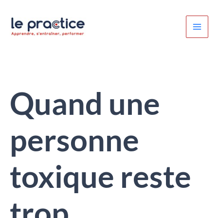
Aller
au
contenu
Quand une
personne
toxique reste
trop