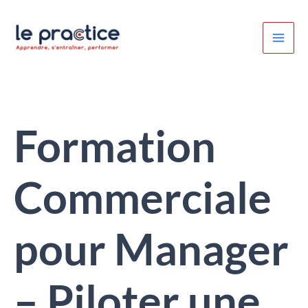
Aller
au
contenu
Formation
Commerciale
pour Manager
– Piloter une