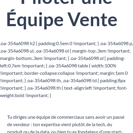
Équipe Vente
.oa-354a6098 h2 { padding:0.5em 0 !important; } .oa-354a6098 p,
.oa-354a6098 ul, .oa-354a6098 ol { margin-top:.3em !important;
margin-bottom:.3em !important; } .oa-354a6098 ol { padding-
left:0.7em !important; } .oa-354a6098 table { width:100%
!important; border-collapse:collapse !important; margin:1em 0
!important; } .oa-354a6098 th, .oa-354a6098 td { padding:8px
!important; } .oa-354a6098 th { text-align:left !important; font-
weight:bold !important; }
Tu diriges une équipe de commerciaux sans avoir un passé
de vendeur : ton expertise vient plutôt de la tech, du
produit ou de la data, ou bien tu es fondateur d’une start-