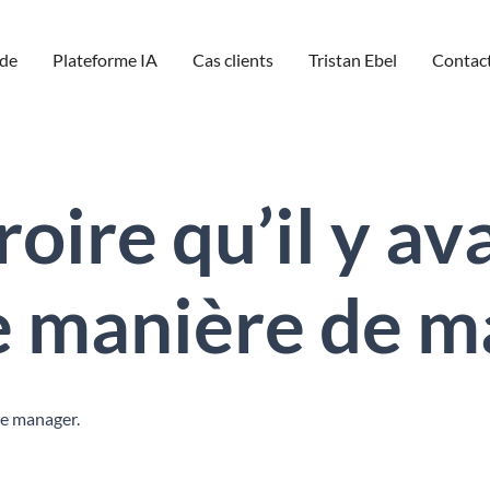
de
Plateforme IA
Cas clients
Tristan Ebel
Contac
croire qu’il y av
e manière de 
 de manager.