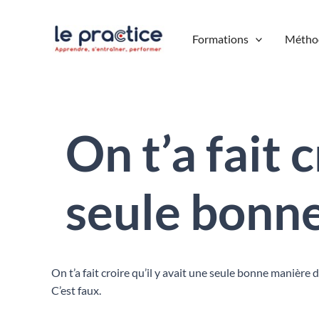
Aller
au
Formations
Métho
contenu
On t’a fait 
seule bonn
On t’a fait croire qu’il y avait une seule bonne manière
C’est faux.