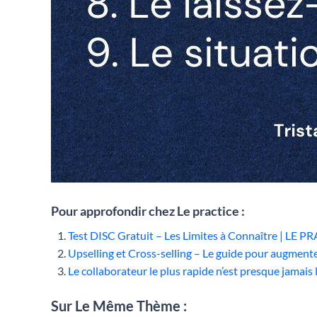
Pour approfondir chez Le practice :
Test DISC Gratuit – Les Limites à Connaître | LE 
Upselling et Cross-selling – Le guide pour augment
Le collaborateur le plus rapide n’est presque jamai
Sur Le Même Thème :