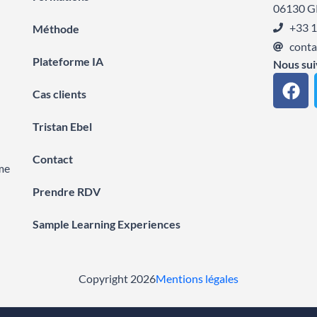
06130 G
+33 1
Méthode
conta
Plateforme IA
Nous sui
F
Cas clients
a
c
Tristan Ebel
e
b
Contact
o
me
o
Prendre RDV
k
Sample Learning Experiences
Copyright 2026
Mentions légales