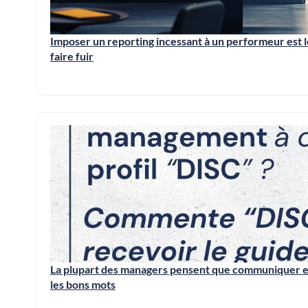
Imposer un reporting incessant à un performeur est l
faire fuir
La plupart des managers pensent que communiquer ef
les bons mots