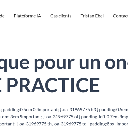
de
Plateforme IA
Cas clients
Tristan Ebel
Contac
que pour un on
LE PRACTICE
 padding:0.5em 0 !important; } .oa-31969775 h3 { padding:0.5em 
om:.3em !important; } .oa-31969775 ol { padding-left:0.7em !imp
ortant; } .oa-31969775 th, .oa-31969775 td { padding:8px !importa