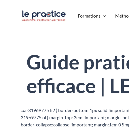
Aller
au
Formations
Métho
contenu
Guide prati
efficace | 
.oa-31969775 h2 { border-bottom:1px solid !important;
31969775 ol { margin-top:.3em !important; margin-bott
border-collapse:collapse !important; margin:1em 0 !imp