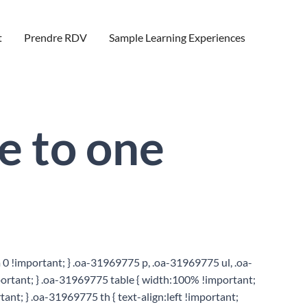
t
Prendre RDV
Sample Learning Experiences
e to one
0 !important; } .oa-31969775 p, .oa-31969775 ul, .oa-
ortant; } .oa-31969775 table { width:100% !important;
nt; } .oa-31969775 th { text-align:left !important;