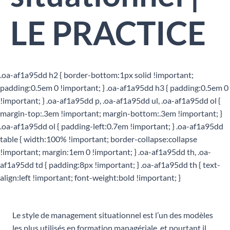
LE PRACTICE
.oa-af1a95dd h2 { border-bottom:1px solid !important;
padding:0.5em 0 !important; } .oa-af1a95dd h3 { padding:0.5em 0
!important; } .oa-af1a95dd p, .oa-af1a95dd ul, .oa-af1a95dd ol {
margin-top:.3em !important; margin-bottom:.3em !important; }
.oa-af1a95dd ol { padding-left:0.7em !important; } .oa-af1a95dd
table { width:100% !important; border-collapse:collapse
!important; margin:1em 0 !important; } .oa-af1a95dd th, .oa-
af1a95dd td { padding:8px !important; } .oa-af1a95dd th { text-
align:left !important; font-weight:bold !important; }
Le style de management situationnel est l’un des modèles
les plus utilisés en formation managériale, et pourtant il