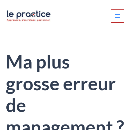
Aller
au
contenu
Ma plus
grosse erreur
de
management ?