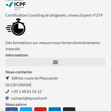
Certification Coaching de dirigeants, niveau Expert n°279
Des formations sur-mesure sous forme d’entraînements
intensifs
Informations
Nous contacter
188 bis route de Plascassier
06130 GRASSE
+33 1 48 81 56 12
contact@lepractice.fr
Nous suivre
F
T
Y
L
I