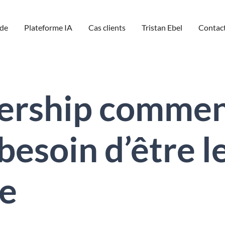
de
Plateforme IA
Cas clients
Tristan Ebel
Contac
adership comme
 besoin d’être l
ce